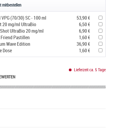
t mitbestellen
d VPG (70/30) SC - 100 ml
53,90 €
t 20 mg/ml UltraBio
6,50 €
 Shot UltraBio 20 mg/ml
6,90 €
Friend Pastillen
1,60 €
um Wave Edition
36,90 €
e Dose
1,60 €
Lieferzeit ca. 5 Tage
EWERTEN