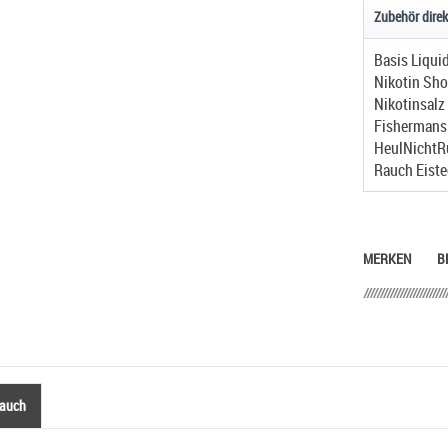
Zubehör direk
Basis Liqui
Nikotin Sho
Nikotinsalz
Fishermans 
HeulNichtR
Rauch Eiste
MERKEN
B
 auch