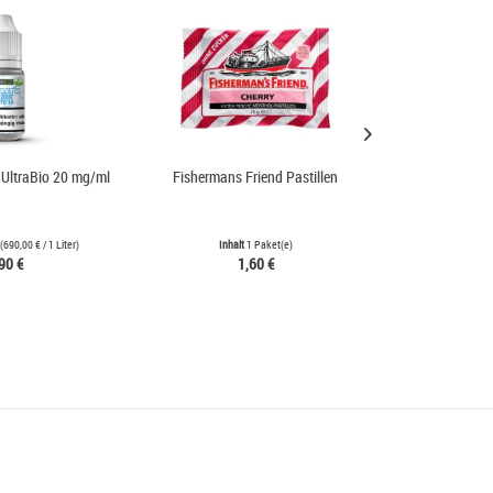
 UltraBio 20 mg/ml
Fishermans Friend Pastillen
HeulNichtR
(
690,00 €
/ 1 Liter)
Inhalt
1 Paket(e)
Inh
90 €
1,60 €
3