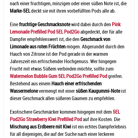
nach einer fruchtigen, minzigen oder einer süßen Note ist, die
Marke-5EL
deckt sie mit ihren vorbefüllten Pods alle ab.
Eine
fruchtige Geschmacksnote
wird dabei durch den
Pink
Lemonade Prefilled Pod 5EL Pod2Go
abgedeckt, der für alle
Dampfer empfehlenswert ist, die den
Geschmack von
Limonade aus roten Früchten
mögen. Abgerundet durch den
Hauch von Zitrone ist der Pod gerade in der warmen
Jahreszeit ein erfrischender Hochgenuss. Wer hingegen
Frucht mit etwas Süßem verbinden möchte, sollte zum
Watermelon Bubble Gum 5EL Pod2Go Prefilled Pod
greifen.
Bestehend aus einem
Hauch einer erfrischenden
Wassermelone
vermengt mit einer
süßen Kaugummi-Note
ist
dieser Geschmack allen süßeren Gaumen zu empfehlen.
Exotischere Geschmäcker kommen hingegen mit dem
5EL
Pod2Go Strawberry Kiwi Prefilled Pod
auf ihre Kosten. Die
Mischung aus Erdbeere mit Kiwi
ist ein echtes Dampferlebnis
für all diejenigen, die auf der Suche nach einer leckeren