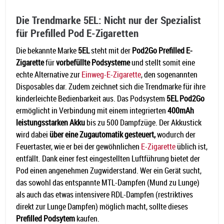
Die Trendmarke 5EL: Nicht nur der Spezialist
für Prefilled Pod E-Zigaretten
Die bekannte Marke
5EL
steht mit der
Pod2Go Prefilled E-
Zigarette
für
vorbefüllte Podsysteme
und stellt somit eine
echte Alternative zur
Einweg-E-Zigarette
, den sogenannten
Disposables dar. Zudem zeichnet sich die Trendmarke für ihre
kinderleichte Bedienbarkeit aus. Das Podsystem
5EL Pod2Go
ermöglicht in Verbindung mit einem integrierten
400mAh
leistungsstarken Akku
bis zu 500 Dampfzüge. Der Akkustick
wird dabei
über eine Zugautomatik gesteuert,
wodurch der
Feuertaster, wie er bei der gewöhnlichen
E-Zigarette
üblich ist,
entfällt. Dank einer fest eingestellten Luftführung bietet der
Pod einen angenehmen Zugwiderstand. Wer ein Gerät sucht,
das sowohl das entspannte MTL-Dampfen (Mund zu Lunge)
als auch das etwas intensivere RDL-Dampfen (restriktives
direkt zur Lunge Dampfen) möglich macht, sollte dieses
Prefilled Podsytem
kaufen.