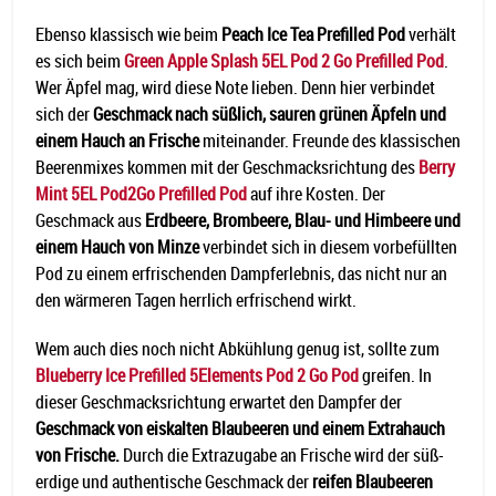
Ebenso klassisch wie beim
Peach Ice Tea Prefilled Pod
verhält
es sich beim
Green Apple Splash 5EL Pod 2 Go Prefilled Pod
.
Wer Äpfel mag, wird diese Note lieben. Denn hier verbindet
sich der
Geschmack nach süßlich, sauren grünen Äpfeln und
einem Hauch an Frische
miteinander. Freunde des klassischen
Beerenmixes kommen mit der Geschmacksrichtung des
Berry
Mint 5EL Pod2Go Prefilled Pod
auf ihre Kosten. Der
Geschmack aus
Erdbeere, Brombeere, Blau- und Himbeere und
einem Hauch von Minze
verbindet sich in diesem vorbefüllten
Pod zu einem erfrischenden Dampferlebnis, das nicht nur an
den wärmeren Tagen herrlich erfrischend wirkt.
Wem auch dies noch nicht Abkühlung genug ist, sollte zum
Blueberry Ice Prefilled 5Elements Pod 2 Go Pod
greifen. In
dieser Geschmacksrichtung erwartet den Dampfer der
Geschmack von eiskalten Blaubeeren und einem Extrahauch
von Frische.
Durch die Extrazugabe an Frische wird der süß-
erdige und authentische Geschmack der
reifen Blaubeeren