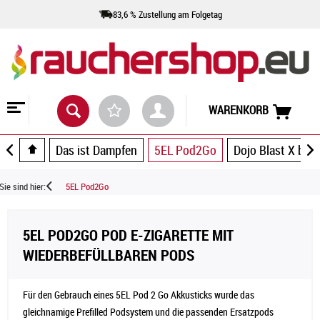
83,6 % Zustellung am Folgetag
WARENKORB
Das ist Dampfen
5EL Pod2Go
Dojo Blast X by 
Sie sind hier:
5EL Pod2Go
5EL POD2GO POD E-ZIGARETTE MIT
WIEDERBEFÜLLBAREN PODS
Für den Gebrauch eines 5EL Pod 2 Go Akkusticks wurde das
gleichnamige Prefilled Podsystem und die passenden Ersatzpods