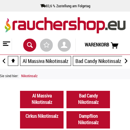
83,6 % Zustellung am Folgetag
WARENKORB
Al Massiva Nikotinsalz
Bad Candy Nikotinsalz
Sie sind hier:
Nikotinsalz
Al Massiva
Bad Candy
Nikotinsalz
Nikotinsalz
Cirkus Nikotinsalz
Dampflion
Nikotinsalz