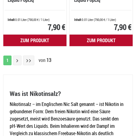
Liquid PopLiq
Liquid PopLiq
Inhalt
0.01 Liter
(
790,00 €
/ 1 Liter)
Inhalt
0.01 Liter
(
790,00 €
/ 1 Liter)
7,90 €
7,90 €
ZUM PRODUKT
ZUM PRODUKT
von
13
1
Was ist Nikotinsalz?
Nikotinsalz – im Englischen Nic Salt genannt – ist Nikotin in
gebundener Form: Dem freien Nikotin wird eine Säure
zugesetzt, meist wird Benzoesäure genutzt. Das senkt den
pH-Wert des Liquids. Beim Inhalieren wird der Dampf im
Vergleich zu klassischem Freebase-Nikotin als deutlich