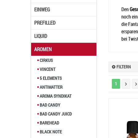
Den
Ges
EINWEG
noch ein
PREFILLED
die Fant
ersparen
LIQUID
bei
Twis
AROMEN
CIRKUS
FILTERN
VINCENT
5 ELEMENTS
1
ANTIMATTER
AROMA SYNDIKAT
BAD CANDY
BAD CANDY JUICD
BAREHEAD
BLACK NOTE