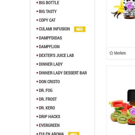
BIG BOTTLE
BIG TASTY
COPY CAT
CULAMI INFUSION
DAMPFDIDAS
DAMPFLION
Merken
DEXTER'S JUICE LAB
DINNER LADY
DINNER LADY DESSERT BAR
DON CRISTO
DR. FOG
DR. FROST
DR. KERO
DRIP HACKS
EVERGREEN
EULEN AROMA