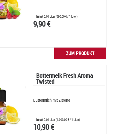
Inhalt
0.01 Liter
(
990,00 €
/ 1 Liter)
9,90 €
ZUM PRODUKT
Bottermelk Fresh Aroma
Twisted
Buttermilch mit Zitrone
Inhalt
0.01 Liter
(
1.090,00 €
/ 1 Liter)
10,90 €