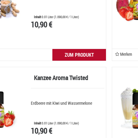
Inhalt
0.01 Liter
(
1.090,00 €
/ 1 Liter)
10,90 €
Merken
ZUM PRODUKT
Kanzee Aroma Twisted
Erdbeere mit Kiwi und Wassermelone
Inhalt
0.01 Liter
(
1.090,00 €
/ 1 Liter)
10,90 €