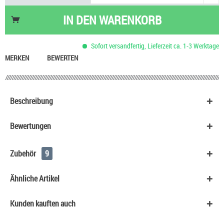
Nikotin Shot 20 mg/ml UltraBio
6,50 €
Nikotinsalz Shot UltraBio 20 mg/ml
6,90 €
IN DEN
WARENKORB
Skittles Kaudragees
0,90 €
HeulNichtRum Wave Edition
36,90 €
Sofort versandfertig, Lieferzeit ca. 1-3 Werktage
Basis Liquid VPG (50/50) SC - 50 ml
29,90 €
MERKEN
BEWERTEN
Beschreibung
Bewertungen
Zubehör
9
Ähnliche Artikel
Kunden kauften auch