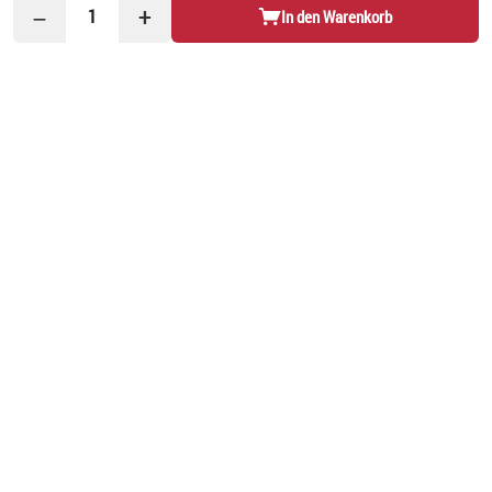
−
+
1
In den Warenkorb