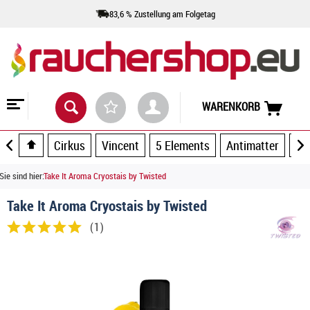
83,6 % Zustellung am Folgetag
WARENKORB
Cirkus
Vincent
5 Elements
Antimatter
Ar
Sie sind hier:
Take It Aroma Cryostais by Twisted
Take It Aroma Cryostais by Twisted
(
1
)