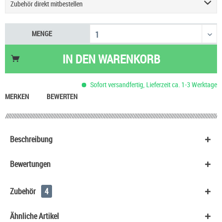
Zubehör direkt mitbestellen
Basis Liquid VPG (50/50) SC - 100 ml
53,90 €
MENGE
Basis Liquid VPG (70/30) SC - 100 ml
53,90 €
Basis Liquid VPG (50/50) SC - 50 ml
29,90 €
IN DEN
WARENKORB
Basis Liquid VPG (70/30) SC - 50 ml
29,90 €
Sofort versandfertig, Lieferzeit ca. 1-3 Werktage
MERKEN
BEWERTEN
Beschreibung
Bewertungen
Zubehör
4
Ähnliche Artikel