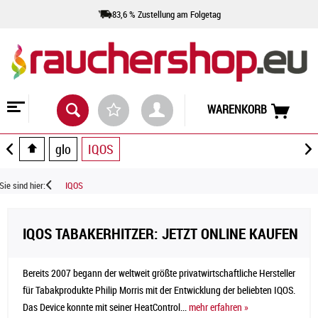
83,6 % Zustellung am Folgetag
WARENKORB
glo
IQOS
Sie sind hier:
IQOS
IQOS TABAKERHITZER: JETZT ONLINE KAUFEN
Bereits 2007 begann der weltweit größte privatwirtschaftliche Hersteller
für Tabakprodukte Philip Morris mit der Entwicklung der beliebten IQOS.
Das Device konnte mit seiner HeatControl...
mehr erfahren »