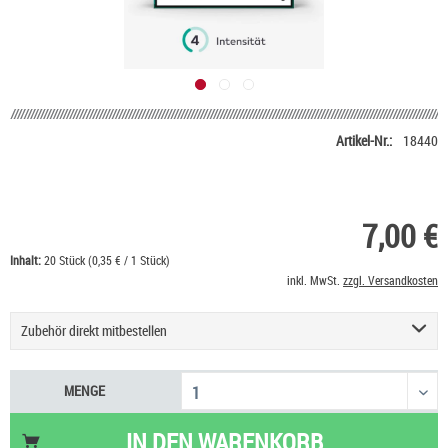
Artikel-Nr.:
18440
7,00 €
Inhalt:
20 Stück (0,35 € / 1 Stück)
inkl. MwSt.
zzgl. Versandkosten
Zubehör direkt mitbestellen
IQOS ILUMA i ONE Tabakerhitzer Starter Kit
39,00 €
MENGE
IQOS ILUMA i Tabakerhitzer Starter Kit
69,00 €
HeulNichtRum Wave Edition
36,90 €
IN DEN
WARENKORB