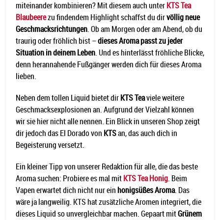
miteinander kombinieren? Mit diesem auch unter
KTS Tea
Blaubeere
zu findendem Highlight schaffst du dir
völlig neue
Geschmacksrichtungen
. Ob am Morgen oder am Abend, ob du
traurig oder fröhlich bist –
dieses Aroma passt zu jeder
Situation in deinem Leben
. Und es hinterlässt fröhliche Blicke,
denn herannahende Fußgänger werden dich für dieses Aroma
lieben.
Neben dem tollen Liquid bietet dir
KTS Tea
viele weitere
Geschmacksexplosionen an. Aufgrund der Vielzahl können
wir sie hier nicht alle nennen. Ein Blick in unseren Shop zeigt
dir jedoch das El Dorado von
KTS
an, das auch dich in
Begeisterung versetzt.
Ein kleiner Tipp von unserer Redaktion für alle, die das beste
Aroma suchen: Probiere es mal mit
KTS Tea Honig
. Beim
Vapen erwartet dich nicht nur ein
honigsüßes Aroma
. Das
wäre ja langweilig. KTS hat zusätzliche Aromen integriert, die
dieses Liquid so unvergleichbar machen. Gepaart mit
Grünem