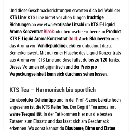
Und diese Geschmacksrichtungen erwarten dich bei Wahl der
KTS Line
: KTS Line bietet vor allen Dingen
fruchtige
Richtungen
an wie etwa
exotische Litschi
im
KTS E-Liquid
Aroma Konzentrat
Black
oder heimische Erdbeere im
Produkt
KTS E-Liquid Aroma Konzentrat
Gold
. Auch
Blaubeeren
oder
das Aroma von
Vanillepudding
gehören unbedingt dazu.
Bemerkenswert: Mit nur einer Flasche des Liquid Konzentrats
aus Aroma von KTS Line und Base füllst du
bis zu 120 Tanks
.
Dieses Volumen ist gigantisch und der
Preis pro
Verpackungseinheit kann sich durchaus sehen lassen
.
KTS Tea – Harmonisch bis sportlich
Ein
absoluter Geheimtipp
und in der Profi-Szene bereits hoch
angesehen ist die
KTS Reihe Tea
. Der Begriff Tea assoziiert
wahre Teequalität
. In der Tat kommen hier nur die besten
Zutaten zum Einsatz und das lässt sich am Geschmack
erkennen. Wo sonst kannst du
Blaubeere, Birne und Eistee