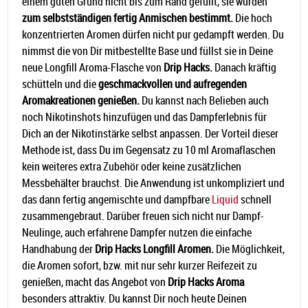
einem guten Grund nicht bis zum Rand gefüllt, sie wurden
zum selbstständigen fertig Anmischen bestimmt.
Die hoch
konzentrierten Aromen dürfen nicht pur gedampft werden. Du
nimmst die von Dir mitbestellte Base und füllst sie in Deine
neue Longfill Aroma-Flasche von
Drip Hacks.
Danach kräftig
schütteln und die
geschmackvollen und aufregenden
Aromakreationen genießen.
Du kannst nach Belieben auch
noch Nikotinshots hinzufügen und das Dampferlebnis für
Dich an der Nikotinstärke selbst anpassen. Der Vorteil dieser
Methode ist, dass Du im Gegensatz zu 10 ml Aromaflaschen
kein weiteres extra Zubehör oder keine zusätzlichen
Messbehälter brauchst. Die Anwendung ist unkompliziert und
das dann fertig angemischte und dampfbare
Liquid
schnell
zusammengebraut. Darüber freuen sich nicht nur Dampf-
Neulinge, auch erfahrene Dampfer nutzen die einfache
Handhabung der
Drip Hacks Longfill Aromen.
Die Möglichkeit,
die Aromen sofort, bzw. mit nur sehr kurzer Reifezeit zu
genießen, macht das Angebot von
Drip Hacks Aroma
besonders attraktiv. Du kannst Dir noch heute Deinen