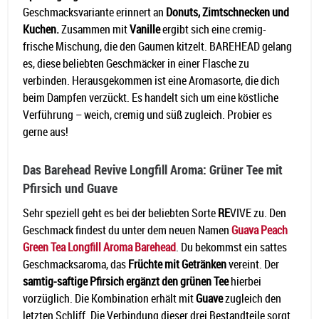
Geschmacksvariante erinnert an
Donuts, Zimtschnecken und
Kuchen.
Zusammen mit
Vanille
ergibt sich eine cremig-
frische Mischung, die den Gaumen kitzelt. BAREHEAD gelang
es, diese beliebten Geschmäcker in einer Flasche zu
verbinden. Herausgekommen ist eine Aromasorte, die dich
beim Dampfen verzückt. Es handelt sich um eine köstliche
Verführung – weich, cremig und süß zugleich. Probier es
gerne aus!
Das Barehead Revive Longfill Aroma: Grüner Tee mit
Pfirsich und Guave
Sehr speziell geht es bei der beliebten Sorte
RE
VIVE zu. Den
Geschmack findest du unter dem neuen Namen
Guava Peach
Green Tea Longfill Aroma Barehead
. Du bekommst ein sattes
Geschmacksaroma, das
Früchte mit Getränken
vereint. Der
samtig-saftige Pfirsich ergänzt den grünen Tee
hierbei
vorzüglich. Die Kombination erhält mit
Guave
zugleich den
letzten Schliff. Die Verbindung dieser drei Bestandteile sorgt