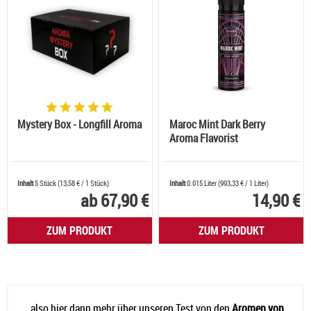
Mystery Box - Longfill Aroma
Maroc Mint Dark Berry
Aroma Flavorist
Inhalt
5 Stück
(
13,58 €
/ 1 Stück)
Inhalt
0.015 Liter
(
993,33 €
/ 1 Liter)
ab 67,90 €
14,90 €
ZUM PRODUKT
ZUM PRODUKT
...also hier dann mehr über unseren Test von den
Aromen von