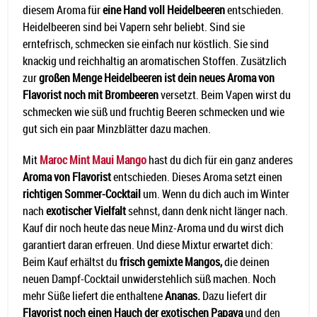
diesem Aroma für
eine Hand voll Heidelbeeren
entschieden.
Heidelbeeren sind bei Vapern sehr beliebt. Sind sie
erntefrisch, schmecken sie einfach nur köstlich. Sie sind
knackig und reichhaltig an aromatischen Stoffen. Zusätzlich
zur
großen Menge Heidelbeeren ist dein neues Aroma von
Flavorist noch mit Brombeeren
versetzt. Beim Vapen wirst du
schmecken wie süß und fruchtig Beeren schmecken und wie
gut sich ein paar Minzblätter dazu machen.
Mit
Maroc Mint Maui Mango
hast du dich für ein ganz anderes
Aroma von Flavorist
entschieden. Dieses Aroma setzt einen
richtigen Sommer-Cocktail
um. Wenn du dich auch im Winter
nach
exotischer Vielfalt
sehnst, dann denk nicht länger nach.
Kauf dir noch heute das neue Minz-Aroma und du wirst dich
garantiert daran erfreuen. Und diese Mixtur erwartet dich:
Beim Kauf erhältst du
frisch gemixte Mangos,
die deinen
neuen Dampf-Cocktail unwiderstehlich süß machen. Noch
mehr Süße liefert die enthaltene
Ananas.
Dazu liefert dir
Flavorist noch einen Hauch der exotischen Papaya
und den