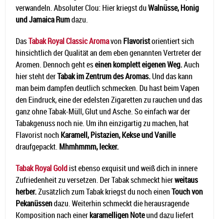
verwandeln. Absoluter Clou: Hier kriegst du
Walnüsse, Honig
und Jamaica Rum
dazu.
Das
Tabak Royal Classic Aroma
von
Flavorist
orientiert sich
hinsichtlich der Qualität an dem eben genannten Vertreter der
Aromen. Dennoch geht es
einen komplett eigenen Weg.
Auch
hier steht der
Tabak im Zentrum des Aromas.
Und das kann
man beim dampfen deutlich schmecken. Du hast beim Vapen
den Eindruck, eine der edelsten Zigaretten zu rauchen und das
ganz ohne Tabak-Müll, Glut und Asche. So einfach war der
Tabakgenuss noch nie. Um ihn einzigartig zu machen, hat
Flavorist noch
Karamell, Pistazien, Kekse und Vanille
draufgepackt.
Mhmhmmm, lecker.
Tabak Royal Gold
ist ebenso exquisit und weiß dich in innere
Zufriedenheit zu versetzen. Der Tabak schmeckt hier
weitaus
herber.
Zusätzlich zum Tabak kriegst du noch einen
Touch von
Pekanüssen
dazu. Weiterhin schmeckt die herausragende
Komposition nach einer
karamelligen Note
und dazu liefert