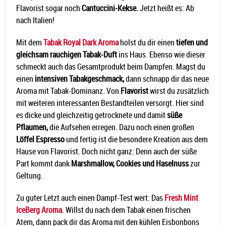
Flavorist sogar noch
Cantuccini-Kekse.
Jetzt heißt es: Ab
nach Italien!
Mit dem
Tabak Royal Dark Aroma
holst du dir einen
tiefen und
gleichsam rauchigen Tabak-Duft
ins Haus. Ebenso wie dieser
schmeckt auch das Gesamtprodukt beim Dampfen. Magst du
einen
intensiven Tabakgeschmack,
dann schnapp dir das neue
Aroma mit Tabak-Dominanz. Von
Flavorist
wirst du zusätzlich
mit weiteren interessanten Bestandteilen versorgt. Hier sind
es dicke und gleichzeitig getrocknete und damit
süße
Pflaumen,
die Aufsehen erregen. Dazu noch einen großen
Löffel Espresso
und fertig ist die besondere Kreation aus dem
Hause von Flavorist. Doch nicht ganz: Denn auch der süße
Part kommt dank
Marshmallow, Cookies und Haselnuss
zur
Geltung.
Zu guter Letzt auch einen Dampf-Test wert: Das
Fresh Mint
IceBerg Aroma
. Willst du nach dem Tabak einen frischen
Atem, dann pack dir das Aroma mit den kühlen Eisbonbons