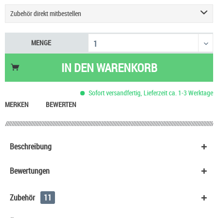
Zubehör direkt mitbestellen
Golisi S30 IMR 18650 Akku - 3000mAh
12,90 €
MENGE
Golisi G30 IMR 18650 Akku - 3000mAh
10,90 €
Golisi S35 IMR 21700 Akku - 3750mAh
15,90 €
IN DEN
WARENKORB
Sony Konion US 18650 VTC6 - 3000mAh
9,90 €
Golisi Transport Akkubox für 2 x 20700er oder 21700 Akku
1,90 €
Sofort versandfertig, Lieferzeit ca. 1-3 Werktage
GeekVape Z Nano MTL Tank Verdampfer
19,90 €
MERKEN
BEWERTEN
Beschreibung
Bewertungen
Zubehör
11