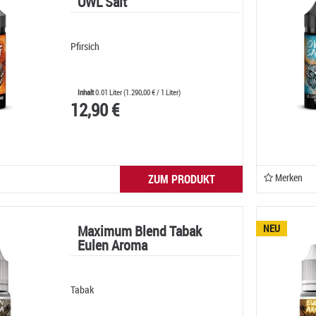
OWL Salt
Pfirsich
Inhalt
0.01 Liter
(
1.290,00 €
/ 1 Liter)
12,90 €
Merken
ZUM PRODUKT
Maximum Blend Tabak
NEU
Eulen Aroma
Tabak