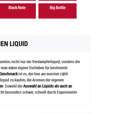
Black Note
Big Bottle
EN LIQUID
umhin, nicht nur ein Verdampferliquid, sondern die
llt man dabei eigene Vorlieben für bestimmte
 Geschmack
ist es, der hier am meisten zählt.
liquid zu kaufen, die Aromen der eigenen
en
. Sowohl die
Auswahl an Liquids als auch an
icht besonders schwer, schnell durch Experimente
n. Wie immer, steht die Qualität immer eine
aus
deutscher Produktion
.