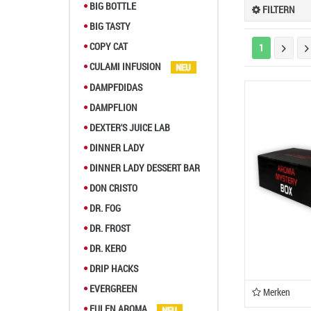
Das Sel
BIG BOTTLE
FILTERN
BIG TASTY
Man ist
COPY CAT
1
Deutli
CULAMI INFUSION
Nikoti
Das Sch
DAMPFDIDAS
DAMPFLION
DEXTER'S JUICE LAB
DINNER LADY
DINNER LADY DESSERT BAR
DON CRISTO
DR. FOG
DR. FROST
DR. KERO
DRIP HACKS
EVERGREEN
Merken
EULEN AROMA