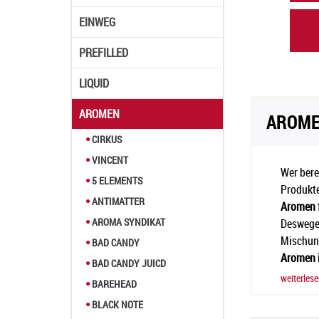
EINWEG
PREFILLED
LIQUID
AROMEN
AROME
CIRKUS
VINCENT
Wer bere
5 ELEMENTS
Produkte
ANTIMATTER
Aromen
AROMA SYNDIKAT
Deswegen
Mischung
BAD CANDY
Aromen i
BAD CANDY JUICD
zum perf
weiterles
BAREHEAD
wichtige
BLACK NOTE