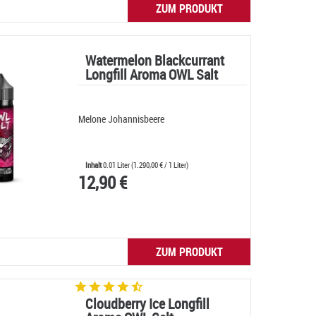
ZUM PRODUKT
Watermelon Blackcurrant
Longfill Aroma OWL Salt
Melone Johannisbeere
Inhalt
0.01 Liter
(
1.290,00 €
/ 1 Liter)
12,90 €
ZUM PRODUKT
Cloudberry Ice Longfill