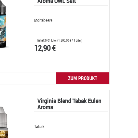
Aroma OWL Salt
Moltebeere
Inhalt
0.01 Liter
(
1.290,00 €
/ 1 Liter)
12,90 €
ZUM PRODUKT
Virginia Blend Tabak Eulen
Aroma
Tabak