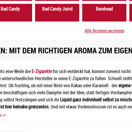
Bad Candy
Bad Candy Juicd
Barehead
Alle Aromen anzeigen
N: MIT DEM RICHTIGEN AROMA ZUM EIGEN
its eine Weile die
E-Zigarette
für sich entdeckt hat, kommt zumeist nicht 
 unterschiedlicher Hersteller in seine E-Zigarette zu füllen. Schnell ste
fest. Ob fruchtig, ob mit einer Note von Kakao oder Karamell - der
eigene
 beschäftigen sich viele Dampfer mit der Idee, statt fertiges Verdampfer
 selbst festzulegen und sich ihr
Liquid ganz individuell selbst zu misch
st hier beinahe grenzenlos
. Und mit etwas Vorkenntnissen ist es auch n
ekten individuellen Geschmack für ein perfektes Dampferlebnis zu komme
en
 Rolle - in unserem Sortiment bieten ausschließlich Aromen und Basen 