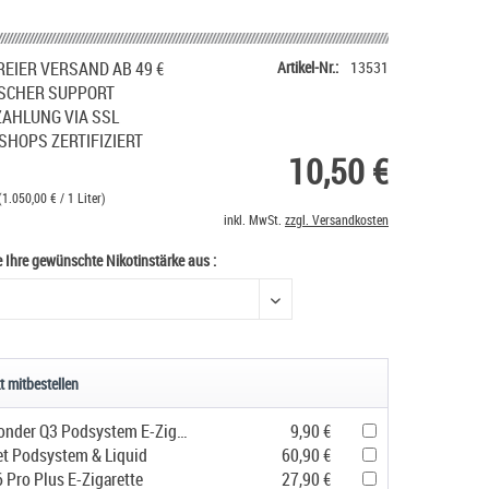
EIER VERSAND AB 49 €
Artikel-Nr.:
13531
SCHER SUPPORT
ZAHLUNG VIA SSL
SHOPS ZERTIFIZIERT
10,50 €
(1.050,00 € / 1 Liter)
inkl. MwSt.
zzgl. Versandkosten
e Ihre gewünschte Nikotinstärke aus :
e Ihre gewünschte Nikotinstärke aus
t mitbestellen
Geekvape Sonder Q3 Podsystem E-Zigarette
9,90 €
et Podsystem & Liquid
60,90 €
 Pro Plus E-Zigarette
27,90 €