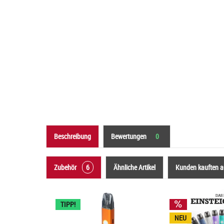
Beschreibung
Bewertungen
0
Zubehör
6
Ähnliche Artikel
Kunden kauften 
TIPP!
NEU