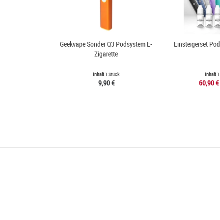
Geekvape Sonder Q3 Podsystem E-
Einsteigerset Po
Zigarette
Inhalt
1 Stück
Inhalt
1
9,90 €
60,90 €