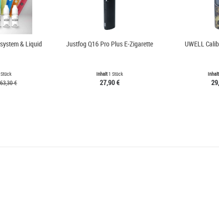
dsystem & Liquid
Justfog Q16 Pro Plus E-Zigarette
UWELL Calib
 Stück
Inhalt
1 Stück
Inhal
27,90 €
29
63,30 €