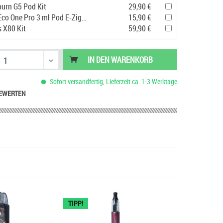
urn G5 Pod Kit
29,90 €
Vaporesso Eco One Pro 3 ml Pod E-Zigarette
15,90 €
s X80 Kit
59,90 €
IN DEN
WARENKORB
Sofort versandfertig, Lieferzeit ca. 1-3 Werktage
EWERTEN
TIPP!