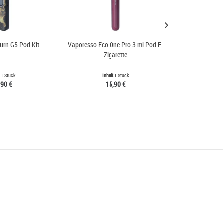
urn G5 Pod Kit
Vaporesso Eco One Pro 3 ml Pod E-
Aspire 
Zigarette
t
1 Stück
Inhalt
1 Stück
Inh
,90 €
15,90 €
5