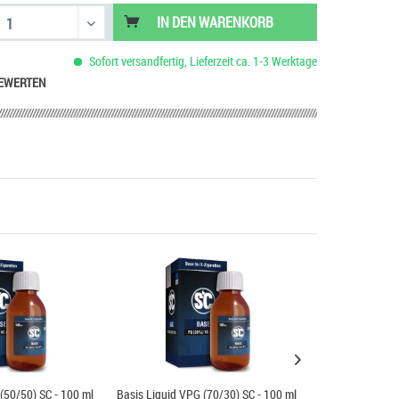
IN DEN
WARENKORB
Sofort versandfertig, Lieferzeit ca. 1-3 Werktage
EWERTEN
(50/50) SC - 100 ml
Basis Liquid VPG (70/30) SC - 100 ml
Basis Liquid VP