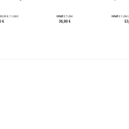
90,00 €
/ 1 Liter)
Inhalt
0.7 Liter
Inhalt
0.1 Liter
0 €
36,90 €
53