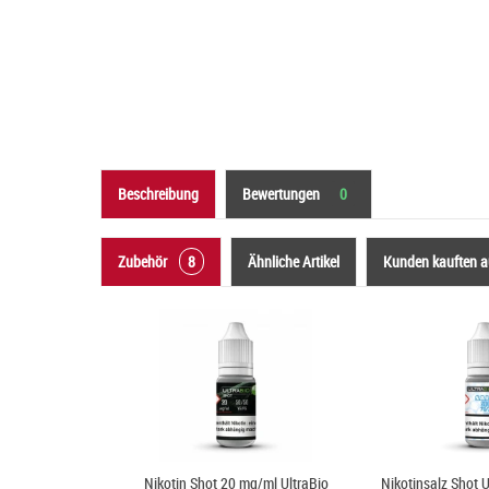
Beschreibung
Bewertungen
0
Zubehör
8
Ähnliche Artikel
Kunden kauften 
Nikotin Shot 20 mg/ml UltraBio
Nikotinsalz Shot 