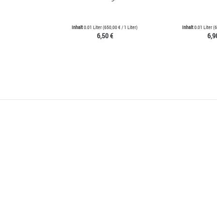
Inhalt
0.01 Liter
(
650,00 €
/ 1 Liter)
Inhalt
0.01 Liter
(
6
6,50 €
6,9