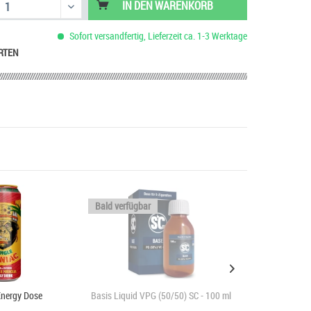
IN DEN
WARENKORB
Sofort versandfertig, Lieferzeit ca. 1-3 Werktage
RTEN
Bald verfügbar
Energy Dose
Basis Liquid VPG (50/50) SC - 100 ml
Basis Liquid VP