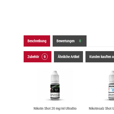
Beschreibung
Bewertungen
0
Zubehör
9
Ähnliche Artikel
Kunden kauften 
Nikotin Shot 20 mg/ml UltraBio
Nikotinsalz Shot 