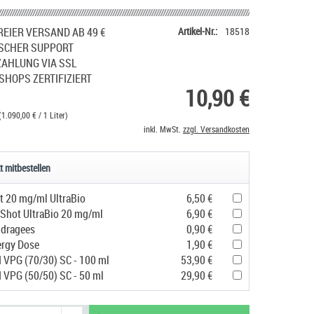
EIER VERSAND AB 49 €
Artikel-Nr.:
18518
SCHER SUPPORT
ZAHLUNG VIA SSL
SHOPS ZERTIFIZIERT
10,90 €
(1.090,00 € / 1 Liter)
inkl. MwSt.
zzgl. Versandkosten
t mitbestellen
t 20 mg/ml UltraBio
6,50 €
 Shot UltraBio 20 mg/ml
6,90 €
udragees
0,90 €
ergy Dose
1,90 €
d VPG (70/30) SC - 100 ml
53,90 €
d VPG (50/50) SC - 50 ml
29,90 €