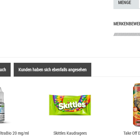
MENGE
MERKEN
BEWE
auch
Kunden haben sich ebenfalls angesehen
UltraBio 20 mg/ml
Skittles Kaudragees
Take Off 