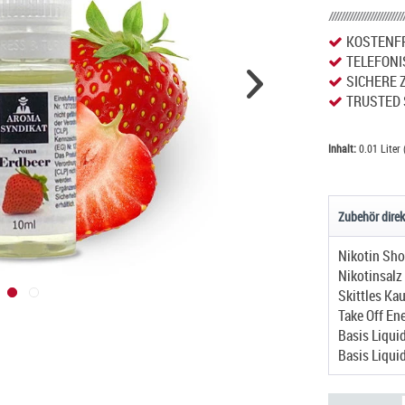
KOSTENFR
TELEFONI
SICHERE 
TRUSTED 
Inhalt:
0.01 Liter 
Zubehör direk
Nikotin Sho
Nikotinsalz
Skittles Ka
Take Off En
Basis Liqui
Basis Liqui