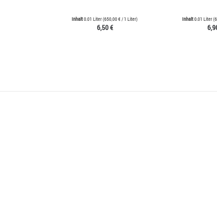
Inhalt
0.01 Liter
(
650,00 €
/ 1 Liter)
Inhalt
0.01 Liter
(
6
6,50 €
6,9