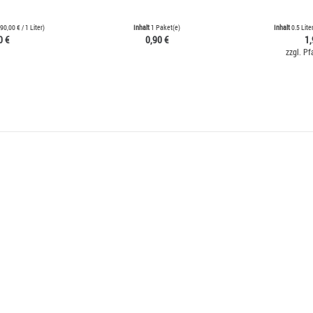
90,00 €
/ 1 Liter)
Inhalt
1 Paket(e)
Inhalt
0.5 Lite
0 €
0,90 €
1,
zzgl. Pf