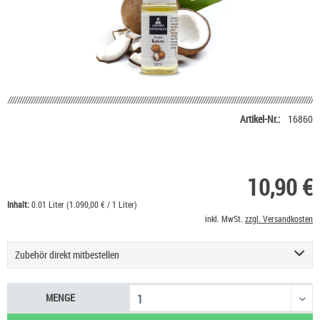
Artikel-Nr.:
16860
10,90 €
Inhalt:
0.01 Liter (1.090,00 € / 1 Liter)
inkl. MwSt.
zzgl. Versandkosten
Zubehör direkt mitbestellen
Basis Liquid VPG (50/50) SC - 100 ml
53,90 €
MENGE
Nikotin Shot 20 mg/ml UltraBio
6,50 €