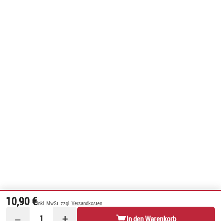
10,90 €
inkl. MwSt. zzgl.
Versandkosten
−
+
1
In den Warenkorb