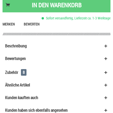
Nikotinsalz Shot UltraBio 20 mg/ml
6,90 €
IN DEN
WARENKORB
Basis Liquid VPG (70/30) SC - 100 ml
53,90 €
HeulNichtRum Wave Edition
36,90 €
Sofort versandfertig, Lieferzeit ca. 1-3 Werktage
Basis Liquid VPG (50/50) SC - 50 ml
29,90 €
MERKEN
BEWERTEN
Beschreibung
Bewertungen
Zubehör
8
Ähnliche Artikel
Kunden kauften auch
Kunden haben sich ebenfalls angesehen