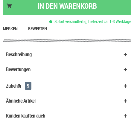
Nikotin Shot 20 mg/ml UltraBio
6,50 €
IN DEN
WARENKORB
Nikotinsalz Shot UltraBio 20 mg/ml
6,90 €
QuickVit Durstlöscher Trinkpäckchen
0,90 €
Sofort versandfertig, Lieferzeit ca. 1-3 Werktage
Mentos Kaubonbons
0,90 €
MERKEN
BEWERTEN
Beschreibung
Bewertungen
Zubehör
9
Ähnliche Artikel
Kunden kauften auch