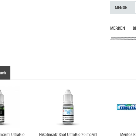
MENGE
MERKEN
B
auch
 mg/ml UltraBio
Nikotinsalz Shot UltraBio 20 mg/ml
Mentos 