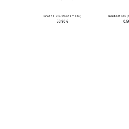
Inhalt
0.1 Liter
(
539,00 €
/ 1 Liter)
Inhalt
0.01 Liter
(
6
53,90 €
6,5