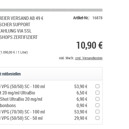
EIER VERSAND AB 49 €
Artikel-Nr.:
16878
SCHER SUPPORT
ZAHLUNG VIA SSL
SHOPS ZERTIFIZIERT
10,90 €
(1.090,00 € / 1 Liter)
inkl. MwSt.
zzgl. Versandkosten
t mitbestellen
d VPG (50/50) SC - 100 ml
53,90 €
t 20 mg/ml UltraBio
6,50 €
 Shot UltraBio 20 mg/ml
6,90 €
ubonbons
0,90 €
d VPG (70/30) SC - 100 ml
53,90 €
d VPG (50/50) SC - 50 ml
29,90 €