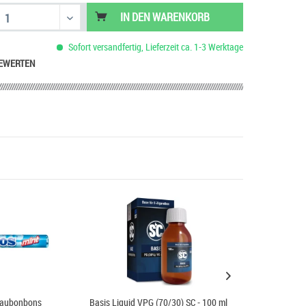
IN DEN
WARENKORB
Sofort versandfertig, Lieferzeit ca. 1-3 Werktage
EWERTEN
Kaubonbons
Basis Liquid VPG (70/30) SC - 100 ml
Basis Liquid VP