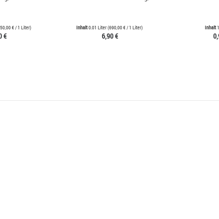
50,00 €
/ 1 Liter)
Inhalt
0.01 Liter
(
690,00 €
/ 1 Liter)
Inhalt
1
0 €
6,90 €
0,