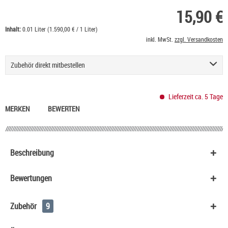
15,90 €
Inhalt:
0.01 Liter (1.590,00 € / 1 Liter)
inkl. MwSt.
zzgl. Versandkosten
Zubehör direkt mitbestellen
Basis Liquid VPG (50/50) SC - 100 ml
53,90 €
Lieferzeit ca. 5 Tage
Nikotin Shot 20 mg/ml UltraBio
6,50 €
MERKEN
BEWERTEN
Nikotinsalz Shot UltraBio 20 mg/ml
6,90 €
Ültje Erdnüsse geröstet & gesalzen
1,40 €
Basis Liquid VPG (70/30) SC - 100 ml
53,90 €
Beschreibung
HeulNichtRum Wave Edition
36,90 €
Bewertungen
Zubehör
9