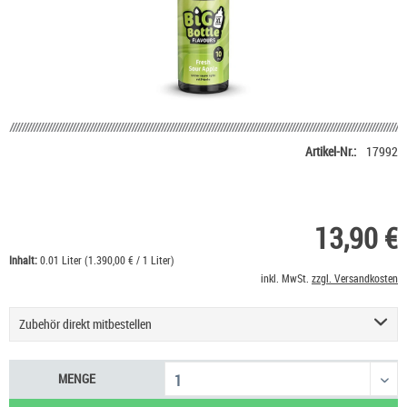
Artikel-Nr.:
17992
13,90 €
Inhalt:
0.01 Liter (1.390,00 € / 1 Liter)
inkl. MwSt.
zzgl. Versandkosten
Zubehör direkt mitbestellen
Basis Liquid VPG (50/50) SC - 100 ml
53,90 €
MENGE
Nikotin Shot 20 mg/ml UltraBio
6,50 €