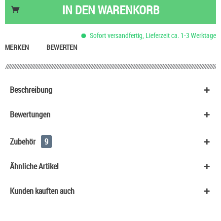
Nikotinsalz Shot UltraBio 20 mg/ml
6,90 €
IN DEN
WARENKORB
Trolli Glotzer Schaumzucker Gummibonbon
2,40 €
Capri Sun Trinkpäckchen
1,90 €
Sofort versandfertig, Lieferzeit ca. 1-3 Werktage
Basis Liquid VPG (70/30) SC - 100 ml
53,90 €
MERKEN
BEWERTEN
Beschreibung
Bewertungen
Zubehör
9
Ähnliche Artikel
Kunden kauften auch