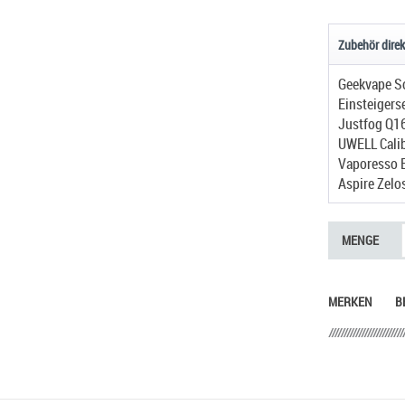
Zubehör direk
Einsteigers
Justfog Q16
UWELL Calib
Aspire Zelo
MENGE
MERKEN
B