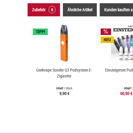
Zubehör
6
Ähnliche Artikel
Kunden kauften 
TIPP!
NEU
Geekvape Sonder Q3 Podsystem E-
Einsteigerset Po
Zigarette
Inhalt
1 Stück
Inhalt
1
9,90 €
60,90 €