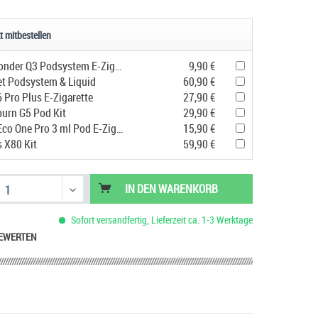
t mitbestellen
Geekvape Sonder Q3 Podsystem E-Zigarette
9,90 €
et Podsystem & Liquid
60,90 €
 Pro Plus E-Zigarette
27,90 €
urn G5 Pod Kit
29,90 €
Vaporesso Eco One Pro 3 ml Pod E-Zigarette
15,90 €
s X80 Kit
59,90 €
IN DEN
WARENKORB
Sofort versandfertig, Lieferzeit ca. 1-3 Werktage
EWERTEN