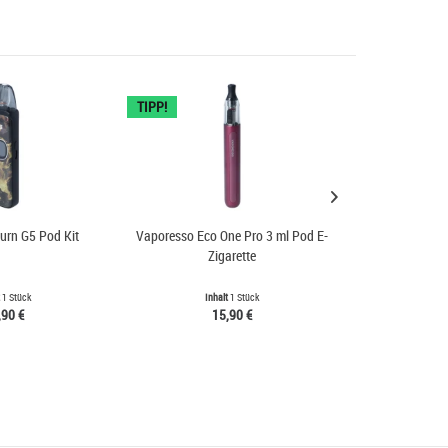
TIPP!
urn G5 Pod Kit
Vaporesso Eco One Pro 3 ml Pod E-
Aspire 
Zigarette
t
1 Stück
Inhalt
1 Stück
Inh
,90 €
15,90 €
5