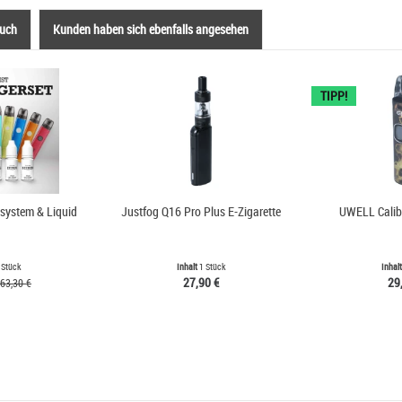
auch
Kunden haben sich ebenfalls angesehen
TIPP!
dsystem & Liquid
Justfog Q16 Pro Plus E-Zigarette
UWELL Calib
 Stück
Inhalt
1 Stück
Inhal
27,90 €
29
63,30 €