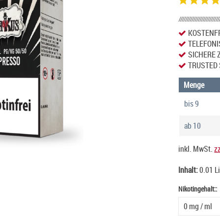
KOSTENFR
TELEFONI
SICHERE 
TRUSTED 
Menge
bis
9
ab
10
inkl. MwSt.
z
Inhalt:
0.01 L
Nikotingehalt::
Nikotingehalt: