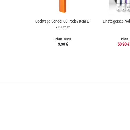
Geekvape Sonder Q3 Podsystem E-
Einsteigerset Po
Zigarette
Inhalt
1 Stück
Inhalt
1
9,90 €
60,90 €