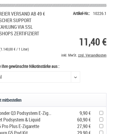
EIER VERSAND AB 49 €
Artikel-Nr.:
10226.1
SCHER SUPPORT
ZAHLUNG VIA SSL
SHOPS ZERTIFIZIERT
11,40 €
(1.140,00 € / 1 Liter)
inkl. MwSt.
zzgl. Versandkosten
e Ihre gewünschte Nikotinstärke aus :
e Ihre gewünschte Nikotinstärke aus
t mitbestellen
Geekvape Sonder Q3 Podsystem E-Zigarette
9,90 €
et Podsystem & Liquid
60,90 €
 Pro Plus E-Zigarette
27,90 €
urn G5 Pod Kit
29,90 €