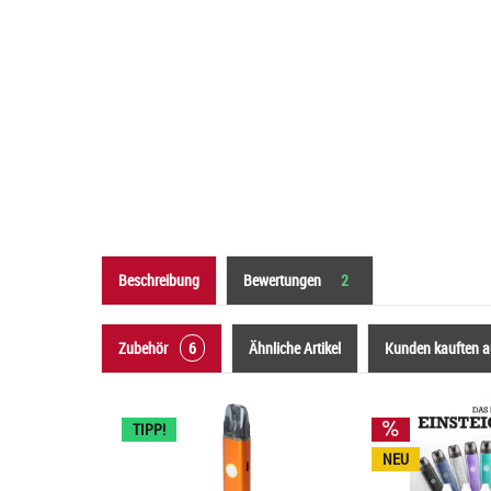
Beschreibung
Bewertungen
2
Zubehör
6
Ähnliche Artikel
Kunden kauften 
TIPP!
NEU