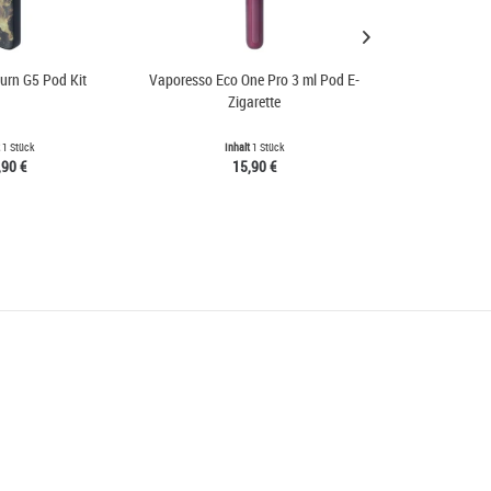
urn G5 Pod Kit
Vaporesso Eco One Pro 3 ml Pod E-
Aspire 
Zigarette
t
1 Stück
Inhalt
1 Stück
Inh
,90 €
15,90 €
5