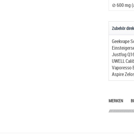
Cannabidiol (CB
Zubehör direk
Einsteigers
Justfog Q16
UWELL Calib
Aspire Zelo
MERKEN
B