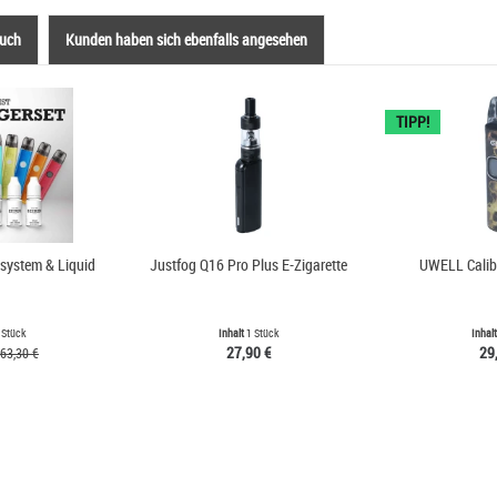
auch
Kunden haben sich ebenfalls angesehen
TIPP!
dsystem & Liquid
Justfog Q16 Pro Plus E-Zigarette
UWELL Calib
 Stück
Inhalt
1 Stück
Inhal
27,90 €
29
63,30 €