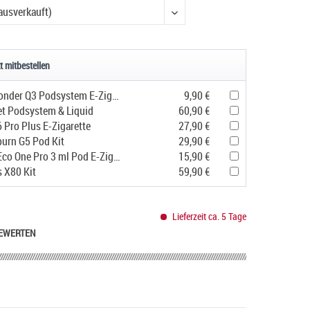
D) Anteil
t mitbestellen
Geekvape Sonder Q3 Podsystem E-Zigarette
9,90 €
et Podsystem & Liquid
60,90 €
 Pro Plus E-Zigarette
27,90 €
urn G5 Pod Kit
29,90 €
Vaporesso Eco One Pro 3 ml Pod E-Zigarette
15,90 €
s X80 Kit
59,90 €
Lieferzeit ca. 5 Tage
EWERTEN