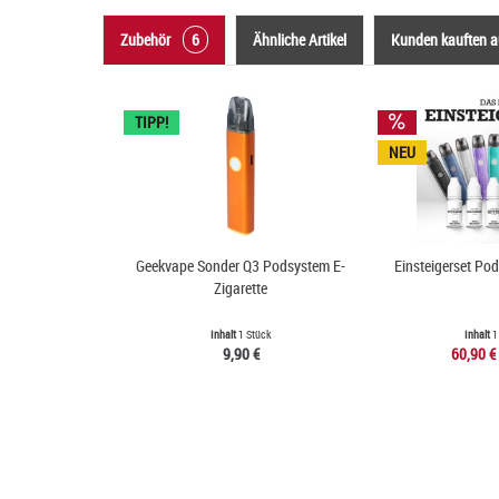
Zubehör
6
Ähnliche Artikel
Kunden kauften 
TIPP!
NEU
Geekvape Sonder Q3 Podsystem E-
Einsteigerset Po
Zigarette
Inhalt
1 Stück
Inhalt
1
9,90 €
60,90 €