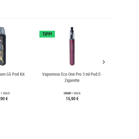
TIPP!
urn G5 Pod Kit
Vaporesso Eco One Pro 3 ml Pod E-
Aspire 
Zigarette
t
1 Stück
Inhalt
1 Stück
Inh
,90 €
15,90 €
5