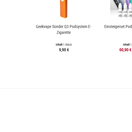
Geekvape Sonder Q3 Podsystem E-
Einsteigerset Po
Zigarette
Inhalt
1 Stück
Inhalt
1
9,90 €
60,90 €