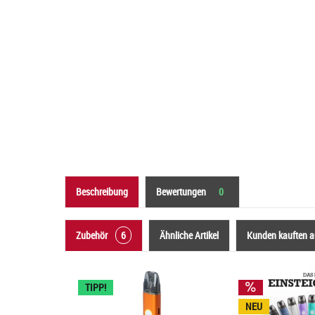
Beschreibung
Bewertungen
0
Zubehör
6
Ähnliche Artikel
Kunden kauften 
TIPP!
NEU