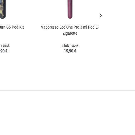
urn G5 Pod Kit
Vaporesso Eco One Pro 3 ml Pod E-
Aspire 
Zigarette
t
1 Stück
Inhalt
1 Stück
Inh
,90 €
15,90 €
5