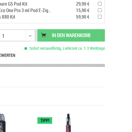
urn G5 Pod Kit
29,90 €
Vaporesso Eco One Pro 3 ml Pod E-Zigarette
15,90 €
s X80 Kit
59,90 €
IN DEN
WARENKORB
Sofort versandfertig, Lieferzeit ca. 1-3 Werktage
EWERTEN
TIPP!