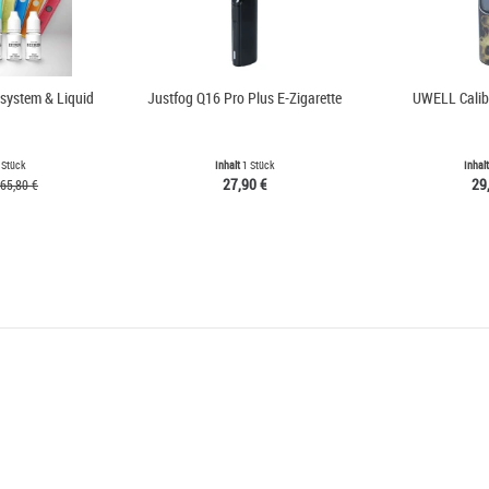
dsystem & Liquid
Justfog Q16 Pro Plus E-Zigarette
UWELL Calib
 Stück
Inhalt
1 Stück
Inhal
27,90 €
29
65,80 €