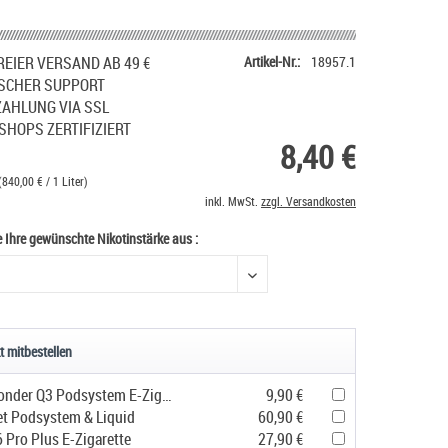
EIER VERSAND AB 49 €
Artikel-Nr.:
18957.1
SCHER SUPPORT
ZAHLUNG VIA SSL
SHOPS ZERTIFIZIERT
8,40 €
(840,00 € / 1 Liter)
inkl. MwSt.
zzgl. Versandkosten
e Ihre gewünschte Nikotinstärke aus :
e Ihre gewünschte Nikotinstärke aus
t mitbestellen
Geekvape Sonder Q3 Podsystem E-Zigarette
9,90 €
et Podsystem & Liquid
60,90 €
 Pro Plus E-Zigarette
27,90 €