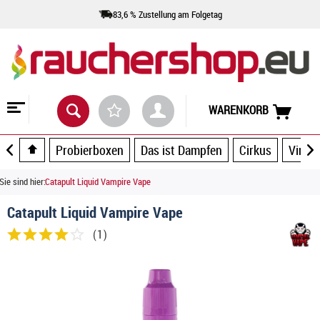
83,6 % Zustellung am Folgetag
WARENKORB
Probierboxen
Das ist Dampfen
Cirkus
Vince
Sie sind hier:
Catapult Liquid Vampire Vape
Catapult Liquid Vampire Vape
(
1
)