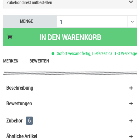
Zubehör direkt mitbestellen
Geekvape Sonder Q3 Podsystem E-Zigarette
9,90 €
MENGE
Einsteigerset Podsystem & Liquid
60,90 €
Justfog Q16 Pro Plus E-Zigarette
27,90 €
IN DEN
WARENKORB
UWELL Caliburn G5 Pod Kit
29,90 €
Vaporesso Eco One Pro 3 ml Pod E-Zigarette
15,90 €
Sofort versandfertig, Lieferzeit ca. 1-3 Werktage
Aspire Zelos X80 Kit
59,90 €
MERKEN
BEWERTEN
Beschreibung
Bewertungen
Zubehör
6
Ähnliche Artikel