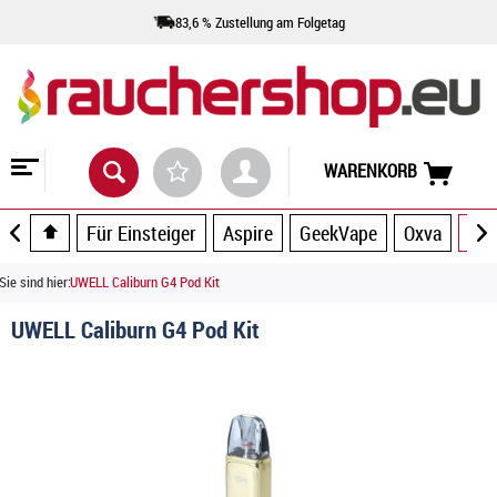
83,6 % Zustellung am Folgetag
WARENKORB
Für Einsteiger
Aspire
GeekVape
Oxva
UW
Sie sind hier:
UWELL Caliburn G4 Pod Kit
UWELL Caliburn G4 Pod Kit