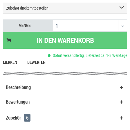
Zubehör direkt mitbestellen
UWELL Caliburn GPP Alpha Pod
11,90 €
MENGE
UWELL Caliburn G3 Ersatzpod
13,90 €
USB Typ C Ladekabel
2,99 €
IN DEN
WARENKORB
ELFLIQ Nikotinsalz Liquid - Alle Sorten
9,90 €
Gutschein für rauchershop.eu
10,00 €
Sofort versandfertig, Lieferzeit ca. 1-3 Werktage
Erdbeer Sahne Liquid Das ist Dampfen
8,70 €
MERKEN
BEWERTEN
Beschreibung
Bewertungen
Zubehör
6