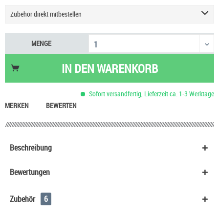
Zubehör direkt mitbestellen
Geekvape Sonder Q3 Podsystem E-Zigarette
9,90 €
MENGE
Einsteigerset Podsystem & Liquid
60,90 €
Justfog Q16 Pro Plus E-Zigarette
27,90 €
IN DEN
WARENKORB
UWELL Caliburn G5 Pod Kit
29,90 €
Vaporesso Eco One Pro 3 ml Pod E-Zigarette
15,90 €
Sofort versandfertig, Lieferzeit ca. 1-3 Werktage
Aspire Zelos X80 Kit
59,90 €
MERKEN
BEWERTEN
Beschreibung
Bewertungen
Zubehör
6