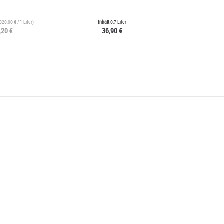
020,00 €
/ 1 Liter)
Inhalt
0.7 Liter
,20 €
36,90 €