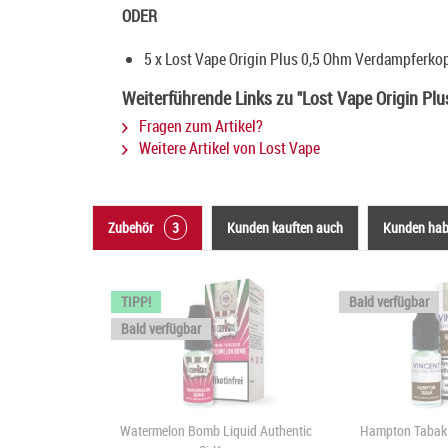
ODER
5 x Lost Vape Origin Plus 0,5 Ohm Verdampferkop
Weiterführende Links zu "Lost Vape Origin Pl
Fragen zum Artikel?
Weitere Artikel von Lost Vape
Zubehör
3
Kunden kauften auch
Kunden habe
TIPP!
Bald verfügbar
Bald verfügbar
Watermelon Bomb Liquid Authentic
Hampton Tabak 