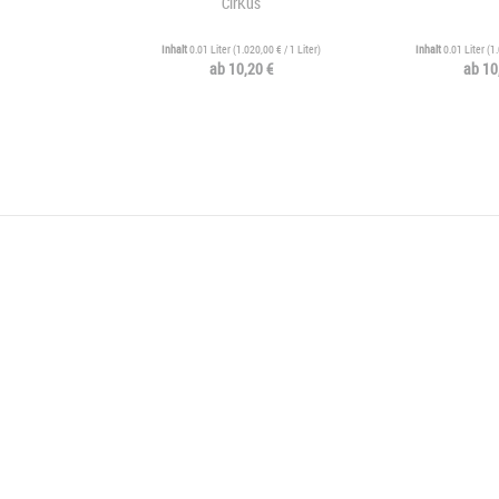
CirKus
Inhalt
0.01 Liter
(
1.020,00 €
/ 1 Liter)
Inhalt
0.01 Liter
(
1.
ab 10,20 €
ab 10