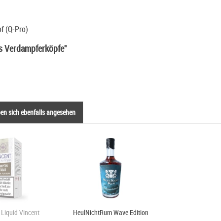
f (Q-Pro)
us Verdampferköpfe"
n sich ebenfalls angesehen
Liquid Vincent
HeulNichtRum Wave Edition