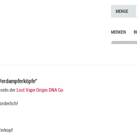
MENGE
MERKEN
B
 Verdampferköpfe"
pseln der
Lost Vape Origin DNA Go
orderlich!
ferkopf