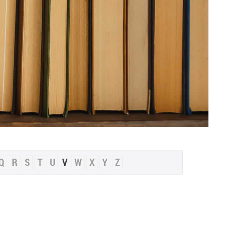
Q
R
S
T
U
V
W
X
Y
Z