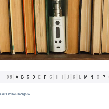
0-9
A
B
C
D
E
F
G
H
I
J
K
L
M
N
O
P
ieser Lexikon Kategorie