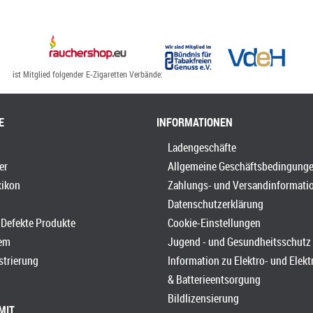
ist Mitglied folgender E-Zigaretten Verbände:
E
INFORMATIONEN
Ladengeschäfte
er
Allgemeine Geschäftsbedingung
xikon
Zahlungs- und Versandinformati
Datenschutzerklärung
Defekte Produkte
Cookie-Einstellungen
em
Jugend - und Gesundheitsschutz
strierung
Information zu Elektro- und Elek
& Batterieentsorgung
Bildlizensierung
MIT