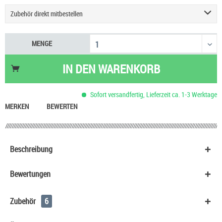
Zubehör direkt mitbestellen
Voopoo PnP-X Pod Tank Verdampfer
7,90 €
MENGE
Sony Konion US 18650 VTC6 - 3000mAh
9,90 €
Voopoo PnP-X DL Pod Tank
8,90 €
IN DEN
WARENKORB
Voopoo PnP-X MTL Pod Tank
8,90 €
Voopoo PnP-X Coil Verdampferkopf
12,90 €
Sofort versandfertig, Lieferzeit ca. 1-3 Werktage
Golisi S30 IMR 18650 Akku - 3000mAh
12,90 €
MERKEN
BEWERTEN
Beschreibung
Bewertungen
Zubehör
6