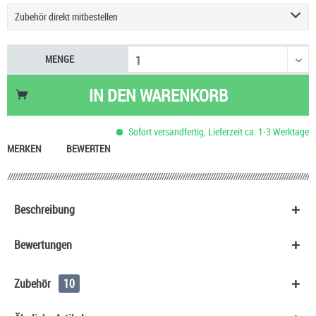
Zubehör direkt mitbestellen
Refillable Pod Leerpod ELFA Turbo Elf Bar
6,90 €
MENGE
Elf Bar Elfa Pods - Alle Sorten 2er Pack - 2ml
7,90 €
Refillable Pod Leerpod ELFA Elf Bar
6,90 €
IN DEN
WARENKORB
Cherry Tobacco Prefilled Pod 5EL Pod2Go
4,90 €
USB Typ C Ladekabel
2,99 €
Sofort versandfertig, Lieferzeit ca. 1-3 Werktage
Original Prefilled Ersatz Pod Don Cristo
8,90 €
MERKEN
BEWERTEN
Beschreibung
Bewertungen
Zubehör
10