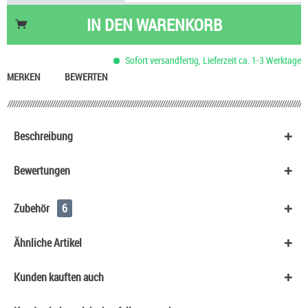
Pinkman Nikotinsalz Liquid Vampire Vape
9,90 €
IN DEN
WARENKORB
Himbeer Cassis Nikotinsalz Liquid Wanted
9,80 €
HeulNichtRum Wave Edition
36,90 €
Sofort versandfertig, Lieferzeit ca. 1-3 Werktage
Elf Bar ELFA Turbo Pro Refillable Pod Kit
12,90 €
MERKEN
BEWERTEN
Beschreibung
Bewertungen
Zubehör
6
Ähnliche Artikel
Kunden kauften auch