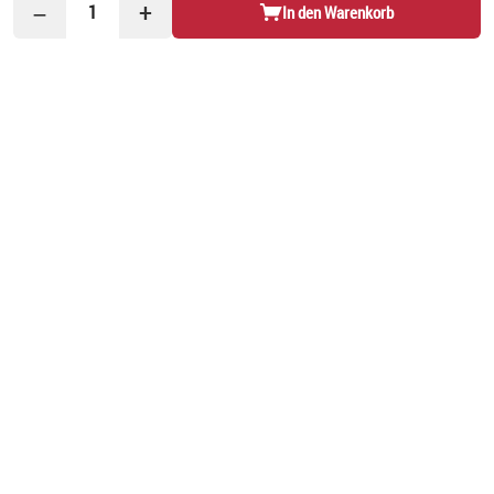
−
+
1
In den Warenkorb