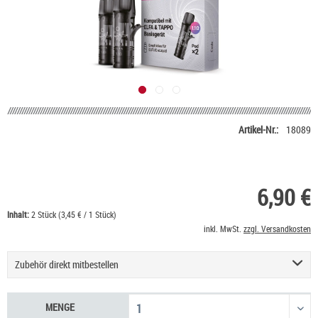
Artikel-Nr.:
18089
6,90 €
Inhalt:
2 Stück (3,45 € / 1 Stück)
inkl. MwSt.
zzgl. Versandkosten
Zubehör direkt mitbestellen
Elf Bar ELFA MASTER Prefilled Pod Akkustick
11,90 €
MENGE
Elf Bar ELFA Turbo Refillable Pod Kit
9,90 €