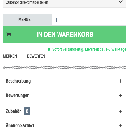
Zubehör direkt mitbestellen
Geekvape Sonder Q3 Podsystem E-Zigarette
9,90 €
MENGE
Einsteigerset Podsystem & Liquid
60,90 €
Justfog Q16 Pro Plus E-Zigarette
27,90 €
IN DEN
WARENKORB
UWELL Caliburn G5 Pod Kit
29,90 €
Vaporesso Eco One Pro 3 ml Pod E-Zigarette
15,90 €
Sofort versandfertig, Lieferzeit ca. 1-3 Werktage
Aspire Zelos X80 Kit
59,90 €
MERKEN
BEWERTEN
Beschreibung
Bewertungen
Zubehör
6
Ähnliche Artikel