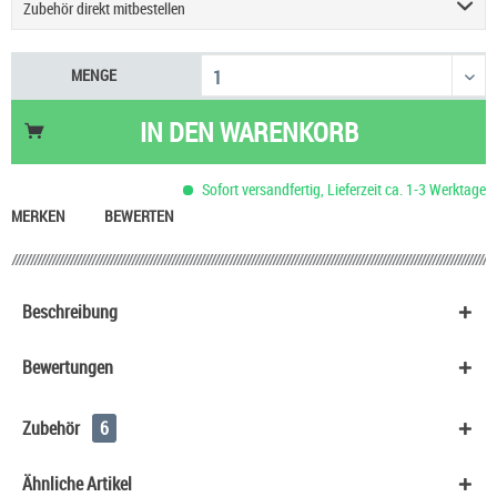
Zubehör direkt mitbestellen
Geekvape Sonder Q3 Podsystem E-Zigarette
9,90 €
MENGE
Einsteigerset Podsystem & Liquid
60,90 €
Justfog Q16 Pro Plus E-Zigarette
27,90 €
IN DEN
WARENKORB
UWELL Caliburn G5 Pod Kit
29,90 €
Vaporesso Eco One Pro 3 ml Pod E-Zigarette
15,90 €
Sofort versandfertig, Lieferzeit ca. 1-3 Werktage
Aspire Zelos X80 Kit
59,90 €
MERKEN
BEWERTEN
Beschreibung
Bewertungen
Zubehör
6
Ähnliche Artikel