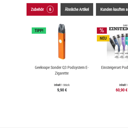
Zubehör
6
Ähnliche Artikel
Kunden kauften 
TIPP!
NEU
Geekvape Sonder Q3 Podsystem E-
Einsteigerset Po
Zigarette
Inhalt
1 Stück
Inhalt
1
9,90 €
60,90 €