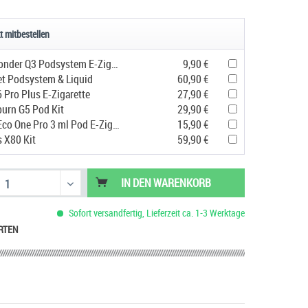
t mitbestellen
Geekvape Sonder Q3 Podsystem E-Zigarette
9,90 €
et Podsystem & Liquid
60,90 €
 Pro Plus E-Zigarette
27,90 €
urn G5 Pod Kit
29,90 €
Vaporesso Eco One Pro 3 ml Pod E-Zigarette
15,90 €
s X80 Kit
59,90 €
IN DEN
WARENKORB
Sofort versandfertig, Lieferzeit ca. 1-3 Werktage
RTEN