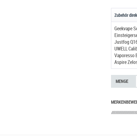
Zubehör direk
Einsteigers
Justfog Q16
UWELL Calib
Aspire Zelo
MENGE
MERKEN
BEWE