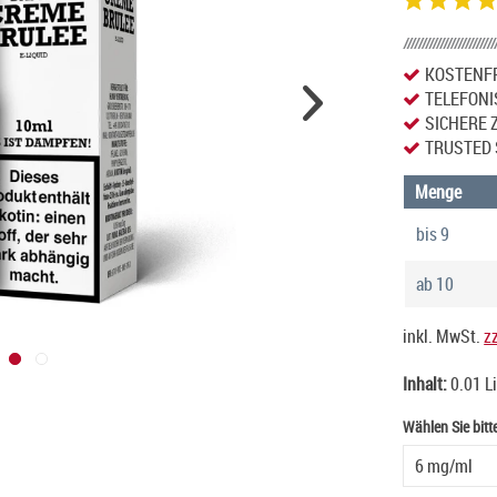
KOSTENFR
TELEFONI
SICHERE 
TRUSTED 
Menge
bis
9
ab
10
inkl. MwSt.
z
Inhalt:
0.01 L
Wählen Sie bitt
Wählen Sie bitt