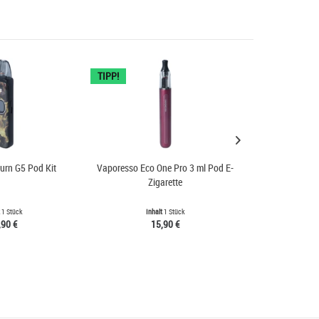
TIPP!
urn G5 Pod Kit
Vaporesso Eco One Pro 3 ml Pod E-
Aspire 
Zigarette
t
1 Stück
Inhalt
1 Stück
Inh
,90 €
15,90 €
5