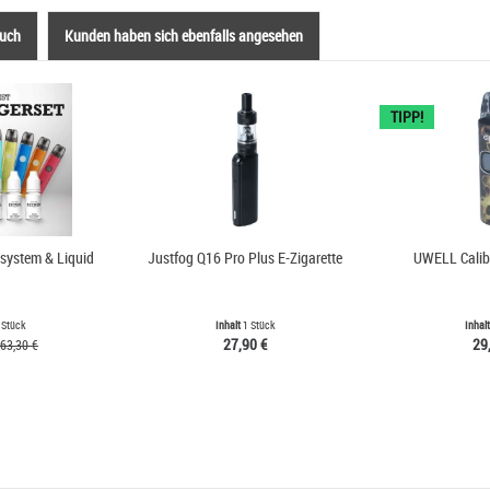
auch
Kunden haben sich ebenfalls angesehen
TIPP!
dsystem & Liquid
Justfog Q16 Pro Plus E-Zigarette
UWELL Calib
 Stück
Inhalt
1 Stück
Inhal
27,90 €
29
63,30 €