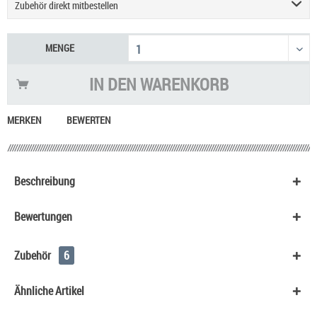
Zubehör direkt mitbestellen
Geekvape Sonder Q3 Podsystem E-Zigarette
9,90 €
MENGE
Einsteigerset Podsystem & Liquid
60,90 €
Justfog Q16 Pro Plus E-Zigarette
27,90 €
IN DEN
WARENKORB
UWELL Caliburn G5 Pod Kit
29,90 €
Vaporesso Eco One Pro 3 ml Pod E-Zigarette
15,90 €
MERKEN
BEWERTEN
Aspire Zelos X80 Kit
59,90 €
Beschreibung
Bewertungen
Zubehör
6
Ähnliche Artikel