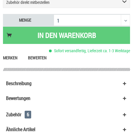
Zubehör direkt mitbestellen
Geekvape Sonder Q3 Podsystem E-Zigarette
9,90 €
MENGE
Einsteigerset Podsystem & Liquid
60,90 €
Justfog Q16 Pro Plus E-Zigarette
27,90 €
IN DEN
WARENKORB
UWELL Caliburn G5 Pod Kit
29,90 €
Vaporesso Eco One Pro 3 ml Pod E-Zigarette
15,90 €
Sofort versandfertig, Lieferzeit ca. 1-3 Werktage
Aspire Zelos X80 Kit
59,90 €
MERKEN
BEWERTEN
Beschreibung
Bewertungen
Zubehör
6
Ähnliche Artikel