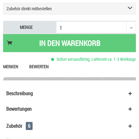
Zubehör direkt mitbestellen
Geekvape Sonder Q3 Podsystem E-Zigarette
9,90 €
MENGE
Einsteigerset Podsystem & Liquid
60,90 €
Justfog Q16 Pro Plus E-Zigarette
27,90 €
IN DEN
WARENKORB
UWELL Caliburn G5 Pod Kit
29,90 €
Vaporesso Eco One Pro 3 ml Pod E-Zigarette
15,90 €
Sofort versandfertig, Lieferzeit ca. 1-3 Werktage
Aspire Zelos X80 Kit
59,90 €
MERKEN
BEWERTEN
Beschreibung
Bewertungen
Zubehör
6