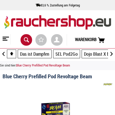
83,6 % Zustellung am Folgetag
WARENKORB
Das ist Dampfen
5EL Pod2Go
Dojo Blast X by 
Sie sind hier:
Blue Cherry Prefilled Pod Revoltage Beam
Blue Cherry Prefilled Pod Revoltage Beam