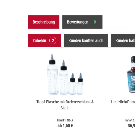
Beschreibung
Bewertungen
0
Zubehör
2
Kunden kauften auch
Kunden habe
Tropf-Flasche mit Drehverschluss &
HeulNichtRum 
Skala
Inhalt
1 Stück
Inhalt
0.
ab 1,60 €
36,9