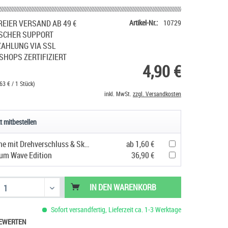
EIER VERSAND AB 49 €
Artikel-Nr.:
10729
SCHER SUPPORT
ZAHLUNG VIA SSL
SHOPS ZERTIFIZIERT
4,90 €
63 € / 1 Stück)
inkl. MwSt.
zzgl. Versandkosten
t mitbestellen
Tropf-Flasche mit Drehverschluss & Skala
ab 1,60 €
um Wave Edition
36,90 €
IN DEN
WARENKORB
Sofort versandfertig, Lieferzeit ca. 1-3 Werktage
EWERTEN