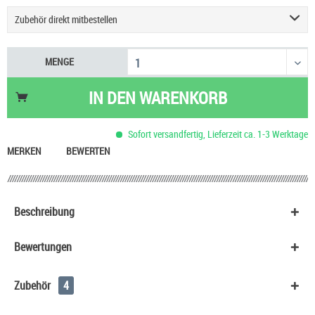
Zubehör direkt mitbestellen
Milchkaffee Liquid Authentic CirKus
10,20 €
MENGE
Spritze zum Abfüllen
0,95 €
HeulNichtRum Wave Edition
36,90 €
IN DEN
WARENKORB
Sofort versandfertig, Lieferzeit ca. 1-3 Werktage
MERKEN
BEWERTEN
Beschreibung
Bewertungen
Zubehör
4