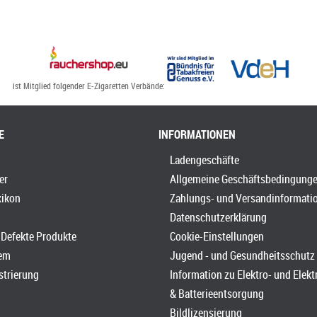
ist Mitglied folgender E-Zigaretten Verbände:
E
INFORMATIONEN
Ladengeschäfte
er
Allgemeine Geschäftsbedingung
xikon
Zahlungs- und Versandinformati
Datenschutzerklärung
Defekte Produkte
Cookie-Einstellungen
em
Jugend - und Gesundheitsschutz
strierung
Information zu Elektro- und Elek
& Batterieentsorgung
Bildlizensierung