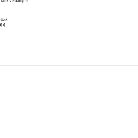
 Tank Verdampfer
 Stück
0 €