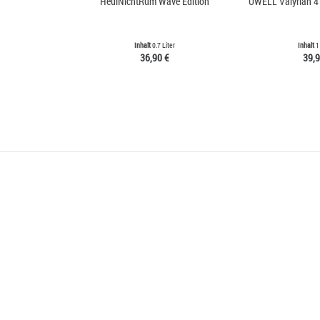
HeulNichtRum Wave Edition
UWELL Valyrian 4
Inhalt
0.7 Liter
Inhalt
1
36,90 €
39,9