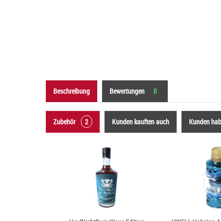
Beschreibung
Bewertungen
0
Zubehör
2
Kunden kauften auch
Kunden habe