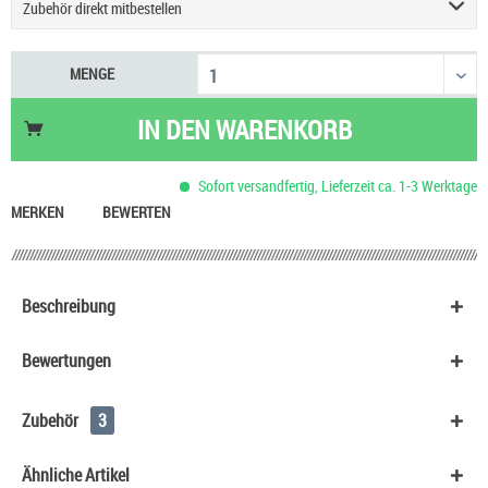
Zubehör direkt mitbestellen
Gutschein für rauchershop.eu
10,00 €
MENGE
HeulNichtRum Wave Edition
36,90 €
IN DEN
WARENKORB
Sofort versandfertig, Lieferzeit ca. 1-3 Werktage
MERKEN
BEWERTEN
Beschreibung
Bewertungen
Zubehör
3
Ähnliche Artikel