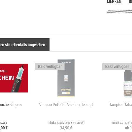
MERKEN
B
n sich ebenfalls angesehen
Bald verfügbar
Bald verfügbar
rauchershop.eu
Voopoo PnP Coil Verdampferkopf
Hampton Tabak
 Stück
Inhalt
5 Stück
(
2,98 €
/ 1 Stück)
Inhalt
0.01 Liter
(
,00 €
14,90 €
ab 1