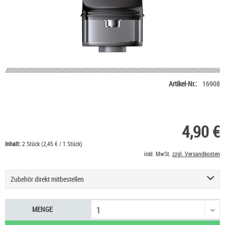
Artikel-Nr.:
16908
4,90 €
Inhalt:
2 Stück (2,45 € / 1 Stück)
inkl. MwSt.
zzgl. Versandkosten
Zubehör direkt mitbestellen
Gutschein für rauchershop.eu
10,00 €
MENGE
HeulNichtRum Wave Edition
36,90 €