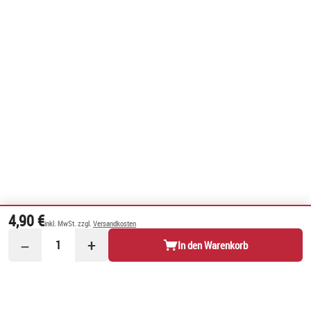
4,90 €
inkl. MwSt. zzgl.
Versandkosten
−
+
1
In den Warenkorb