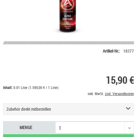
Artikel-Nr.:
18377
15,90 €
Inhalt:
0.01 Liter (1.590,00 € / 1 Liter)
inkl. MwSt.
zzgl. Versandkosten
Zubehör direkt mitbestellen
Basis Liquid VPG (50/50) SC - 100 ml
53,90 €
MENGE
Nikotin Shot 20 mg/ml UltraBio
6,50 €