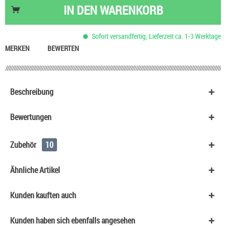
Nikotinsalz Shot UltraBio 20 mg/ml
6,90 €
IN DEN
WARENKORB
HeulNichtRum Wave Edition
36,90 €
Basis Liquid VPG (70/30) SC - 100 ml
53,90 €
Sofort versandfertig, Lieferzeit ca. 1-3 Werktage
Rauch Eistee Dose
1,60 €
MERKEN
BEWERTEN
Beschreibung
Bewertungen
Zubehör
10
Ähnliche Artikel
Kunden kauften auch
Kunden haben sich ebenfalls angesehen