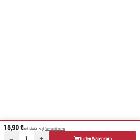
15,90 €
inkl. MwSt. zzgl.
Versandkosten
−
+
1
In den Warenkorb