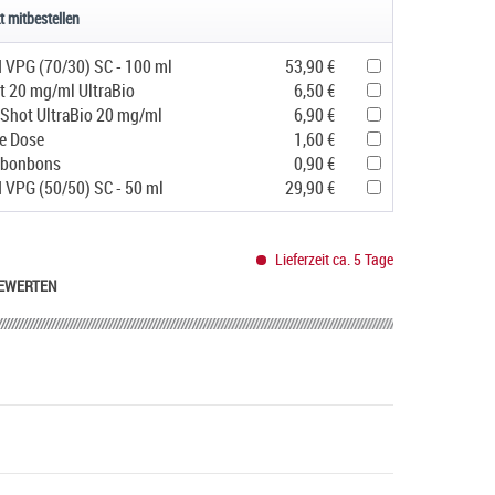
t mitbestellen
d VPG (70/30) SC - 100 ml
53,90 €
t 20 mg/ml UltraBio
6,50 €
 Shot UltraBio 20 mg/ml
6,90 €
e Dose
1,60 €
ubonbons
0,90 €
d VPG (50/50) SC - 50 ml
29,90 €
Lieferzeit ca. 5 Tage
EWERTEN