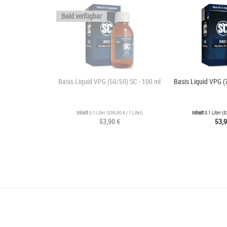
Bald verfügbar
Basis Liquid VPG (50/50) SC - 100 ml
Basis Liquid VPG (
Inhalt
0.1 Liter
(
539,00 €
/ 1 Liter)
Inhalt
0.1 Liter
(
5
53,90 €
53,9