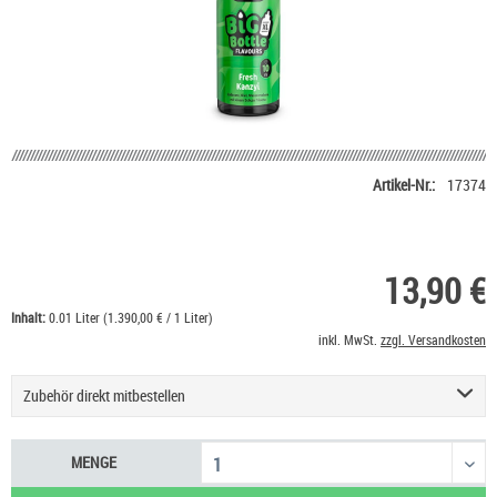
Artikel-Nr.:
17374
13,90 €
Inhalt:
0.01 Liter (1.390,00 € / 1 Liter)
inkl. MwSt.
zzgl. Versandkosten
Zubehör direkt mitbestellen
Basis Liquid VPG (50/50) SC - 100 ml
53,90 €
MENGE
Nikotin Shot 20 mg/ml UltraBio
6,50 €