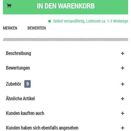
Nikotinsalz Shot UltraBio 20 mg/ml
6,90 €
IN DEN
WARENKORB
Skittles Kaudragees
0,90 €
Basis Liquid VPG (70/30) SC - 100 ml
53,90 €
Sofort versandfertig, Lieferzeit ca. 1-3 Werktage
HeulNichtRum Wave Edition
36,90 €
MERKEN
BEWERTEN
Beschreibung
Bewertungen
Zubehör
9
Ähnliche Artikel
Kunden kauften auch
Kunden haben sich ebenfalls angesehen