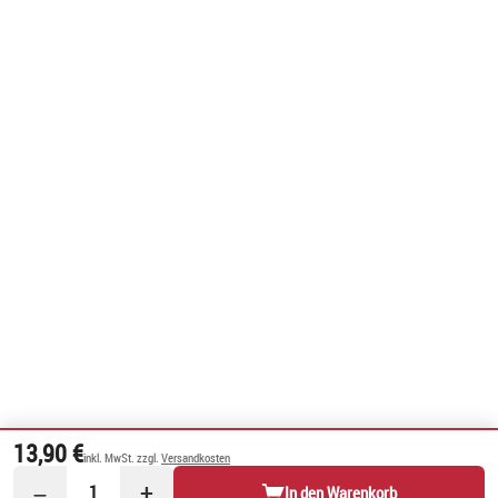
13,90 €
inkl. MwSt. zzgl.
Versandkosten
−
+
1
In den Warenkorb